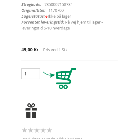
Stregkode:
7350007158734
Originaltitel:
1170700
Lagerstatus:
Ikke på lager
Forventet leveringstid:
På vej hjem til lager -
leveringstid 5-10 hverdage
49,00 Kr
Pris ved
1
Stk
Produktet er endnu ikke bedømt