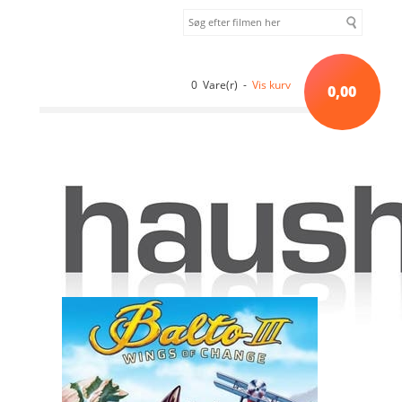
0 Vare(r) -
Vis kurv
0,00
Forside
»
Børn
»
Balto: Den store forandring (2004) [DVD]