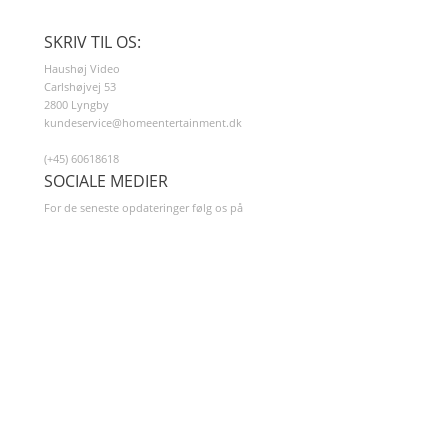
SKRIV TIL OS:
Haushøj Video
Carlshøjvej 53
2800 Lyngby
kundeservice@homeentertainment.dk
(+45) 60618618
SOCIALE MEDIER
For de seneste opdateringer følg os på