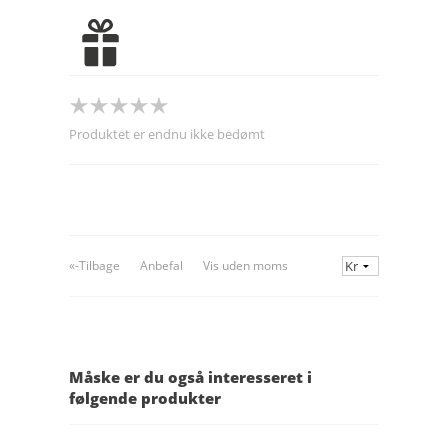
Produktet er endnu ikke bedømt
«-Tilbage
Anbefal
Vis uden moms
Måske er du også interesseret i
følgende produkter