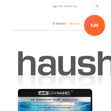
0 Vare(r) -
Vis kurv
0,00
Forside
»
Dokumentar
»
Antarctica - Life on the Limit [4K ULTRA HD
IMPORT - UDEN DK TEKST]