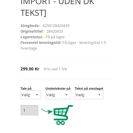
IMPORT - UDEN DK
TEKST]
Stregkode:
4250128420433
Originaltitel:
28420433
Lagerstatus:
Få på lager
Forventet leveringstid:
På lager - leveringstid 1-5
hverdage
299,00 Kr
Pris ved
1
Stk
Tale på
Undertekster på
Tekst på omslaget