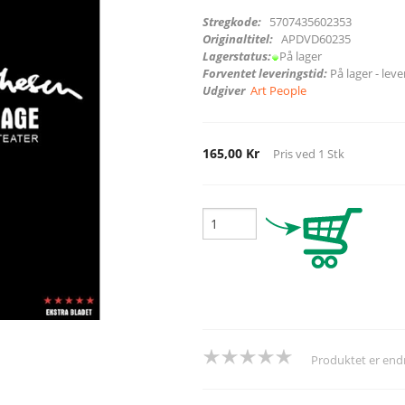
Stregkode:
5707435602353
Originaltitel:
APDVD60235
Lagerstatus:
På lager
Forventet leveringstid:
På lager - lev
Udgiver
Art People
165,00 Kr
Pris ved
1
Stk
Produktet er en