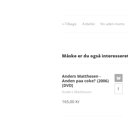
«-Tilbage
Anbefal
Vis uden moms
Måske er du også interessere
Anders Matthesen -
Anden paa coke? (2006)
[DVD]
Anders Matthesen
165,00 Kr