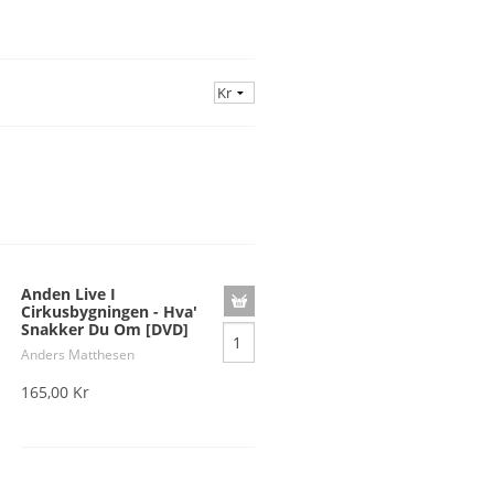
*Z*
*Æ*
*Ø*
*Å*
Anden Live I
Cirkusbygningen - Hva'
Snakker Du Om [DVD]
Anders Matthesen
165,00 Kr