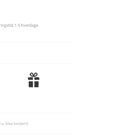
*K*
*L*
eringstid 1-5 hverdage
*M*
*N*
*O*
*P*
*Q*
*R*
*S*
*T*
*U*
*V*
*W*
dnu ikke bedømt
*X*
*Y*