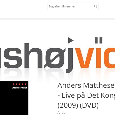
om os
vilkår
ender tilbage - Live på Det Kongelige Teater (2009) (DVD)
Anders Matthesen
- Live på Det Kon
(2009) (DVD)
Anden