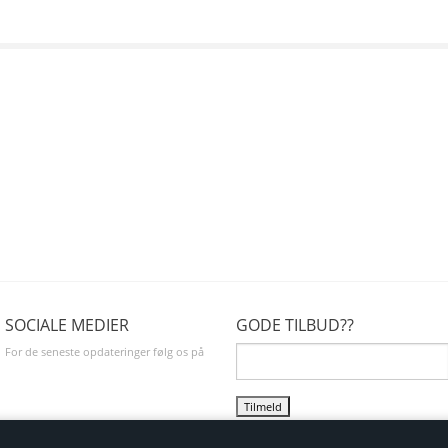
SOCIALE MEDIER
GODE TILBUD??
For de seneste opdateringer følg os på
"I'm going to make him an offer he can't
refuse"
, lige ind i din mailboks.