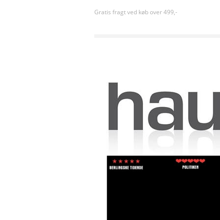
Gratis fragt ved køb over 499,-
Forside
»
Shows og standup
»
Anders Matthesen: V