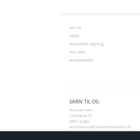
om os
vilkår
avanceret søgning
min side
ønskeseddel
SKRIV TIL OS:
Haushøj Video
Carlshøjvej 53
2800 Lyngby
kundeservice@homeentertainment.dk
(+45) 60618618