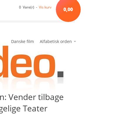
0 Vare(r) -
Vis kurv
0,00
Danske film
Alfabetisk orden
*A*
avanceret søgning
min side
ønskeseddel
*B*
*C*
*D*
*E*
: Vender tilbage
*F*
*G*
gelige Teater
*H*
*I*
*J*