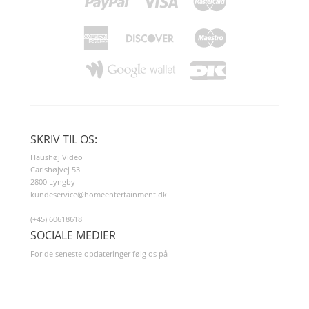
SKRIV TIL OS:
Haushøj Video
Carlshøjvej 53
2800 Lyngby
kundeservice@homeentertainment.dk
(+45) 60618618
SOCIALE MEDIER
For de seneste opdateringer følg os på