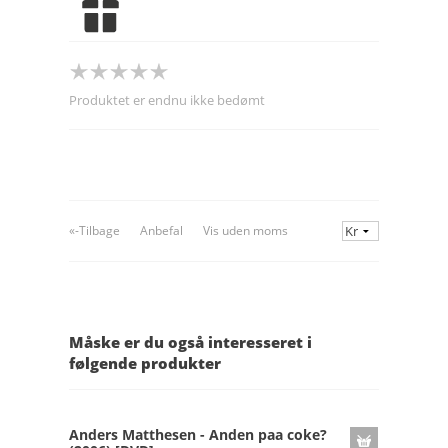
Produktet er endnu ikke bedømt
«-Tilbage
Anbefal
Vis uden moms
Måske er du også interesseret i
følgende produkter
Anders Matthesen - Anden paa coke?