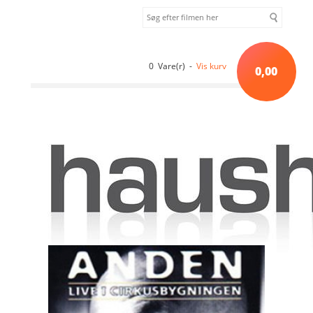
0 Vare(r) -
Vis kurv
0,00
Forside
»
Shows og standup
»
Anden Live I Cirkusbygningen - Hva'
Snakker Du Om [DVD]