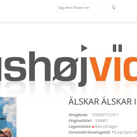
om os
vilkår
AR INTE [DVD]
ÄLSKAR ÄLSKAR I
Stregkode:
7350007157911
Originaltitel:
534467
Lagerstatus:
Ikke på lager
Forventet leveringstid:
På vej hjem ti