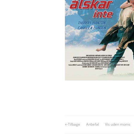
«-Tilbage
Anbefal
Vis uden moms