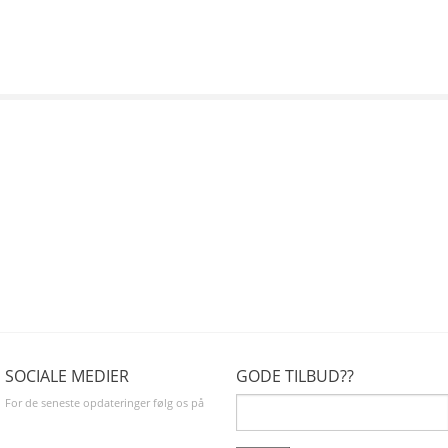
SOCIALE MEDIER
GODE TILBUD??
For de seneste opdateringer følg os på