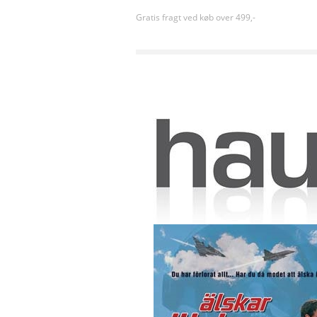
Gratis fragt ved køb over 499,-
Forside
»
Sortiment uden kategori
»
ÄLSKAR ÄLSK