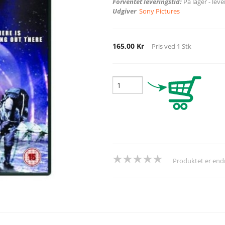
Forventet leveringstid:
På lager - lev
Udgiver
Sony Pictures
165,00 Kr
Pris ved
1
Stk
Produktet er en