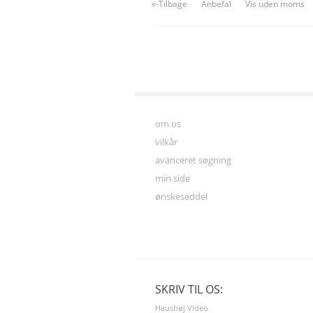
«-Tilbage
Anbefal
Vis uden moms
om os
vilkår
avanceret søgning
min side
ønskeseddel
SKRIV TIL OS:
Haushøj Video