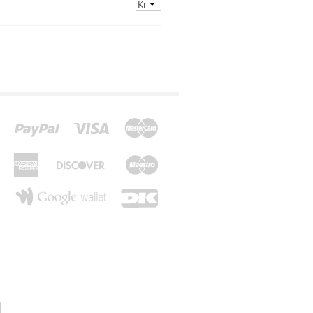
*Z*
*Æ*
*Ø*
*Å*