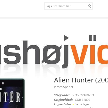
om os
vilkår
Alien Hunter (20
James Spader
Stregkode:
5035822489233
Originaltitel:
CDR 34892
Lagerstatus:
Få på lager