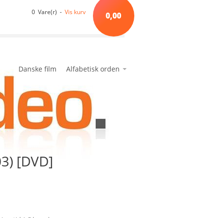
0 Vare(r) -
Vis kurv
0,00
Danske film
Alfabetisk orden
*A*
avanceret søgning
min side
ønskeseddel
*B*
*C*
*D*
*E*
03) [DVD]
*F*
*G*
*H*
*I*
*J*