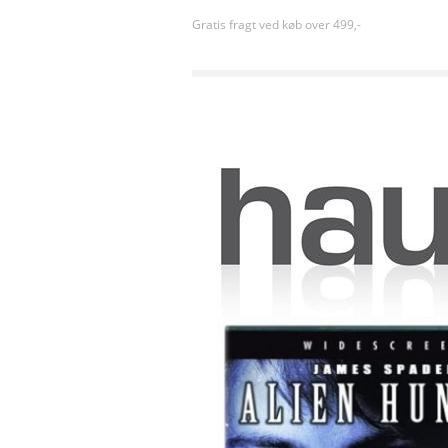
Gratis fragt ved køb over 499,-
Forside
»
Eventyr
»
Alien Hunter (2003) [DVD]