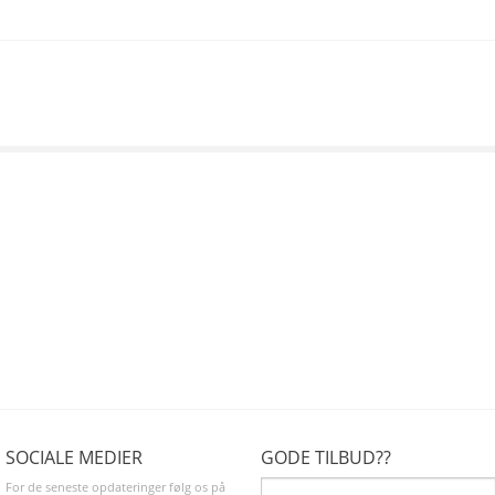
SOCIALE MEDIER
GODE TILBUD??
For de seneste opdateringer følg os på