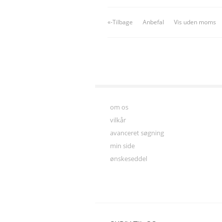
«-Tilbage
Anbefal
Vis uden moms
om os
vilkår
avanceret søgning
min side
ønskeseddel