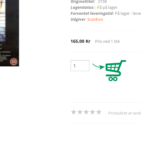
Originaltitel:
2158
Lagerstatus:
Få på lager
Forventet leveringstid:
På lager - lev
Udgiver
Scanbox
165,00 Kr
Pris ved
1
Stk
Produktet er en