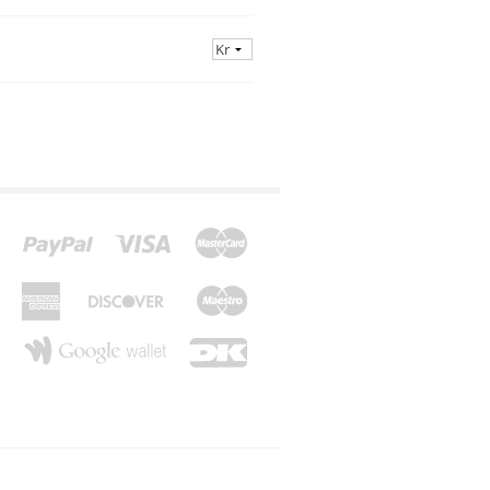
*Z*
*Æ*
*Ø*
*Å*