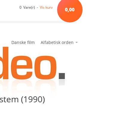
0 Vare(r) -
Vis kurv
0,00
Danske film
Alfabetisk orden
*A*
avanceret søgning
min side
ønskeseddel
*B*
*C*
*D*
*E*
ystem (1990)
*F*
*G*
*H*
*I*
*J*