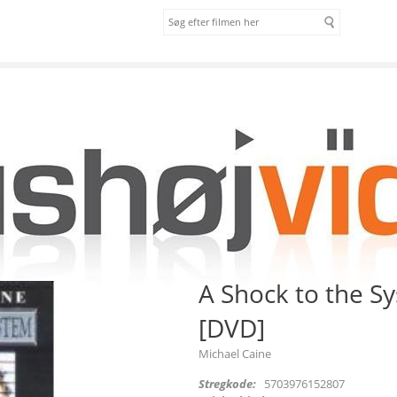
om os
vilkår
DVD]
A Shock to the S
[DVD]
Michael Caine
Stregkode:
5703976152807