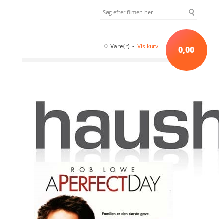
0 Vare(r) -
Vis kurv
0,00
Forside
»
Drama
»
A Perfect Day (2006) [DVD]