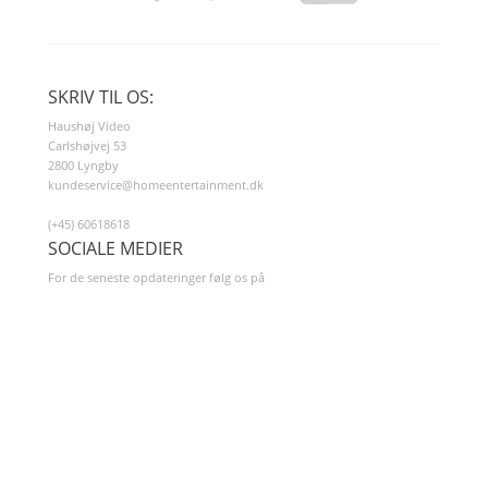
SKRIV TIL OS:
Haushøj Video
Carlshøjvej 53
2800 Lyngby
kundeservice@homeentertainment.dk
(+45) 60618618
SOCIALE MEDIER
For de seneste opdateringer følg os på