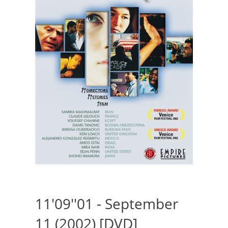
11'09''01 - September
11 (2002) [DVD]