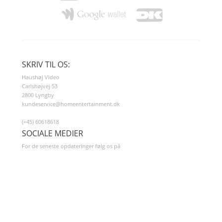
SKRIV TIL OS:
Haushøj Video
Carlshøjvej 53
2800 Lyngby
kundeservice@homeentertainment.dk
(+45) 60618618
SOCIALE MEDIER
For de seneste opdateringer følg os på