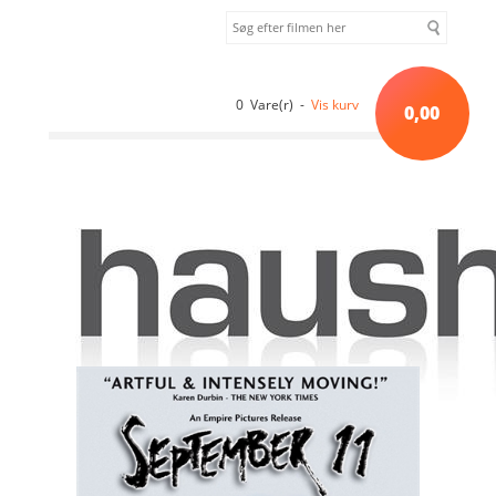
0 Vare(r) -
Vis kurv
0,00
Forside
»
Drama
»
11'09''01 - September 11 (2002) [DVD]