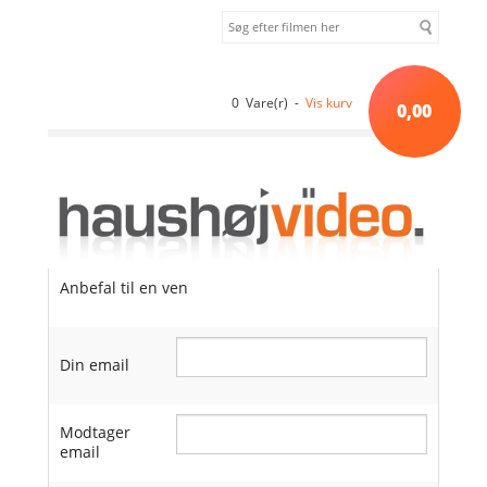
0 Vare(r) -
Vis kurv
0,00
Anbefal til en ven
Din email
Modtager
email