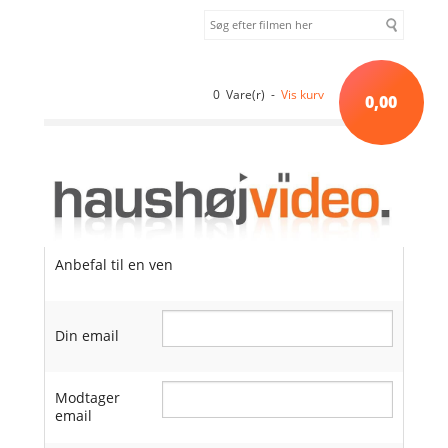
0 Vare(r) -
Vis kurv
0,00
Anbefal til en ven
Din email
Modtager
email