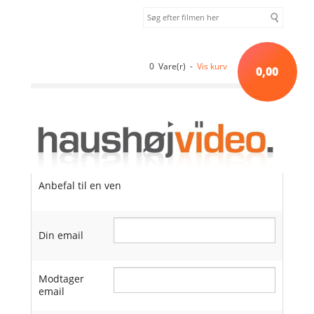
0 Vare(r) -
Vis kurv
0,00
Anbefal til en ven
Din email
Modtager
email