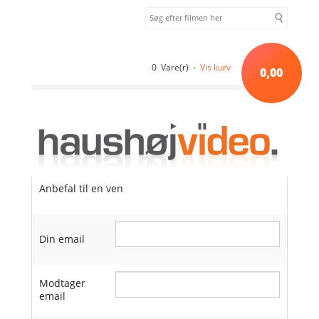
0 Vare(r) -
Vis kurv
0,00
Anbefal til en ven
Din email
Modtager
email