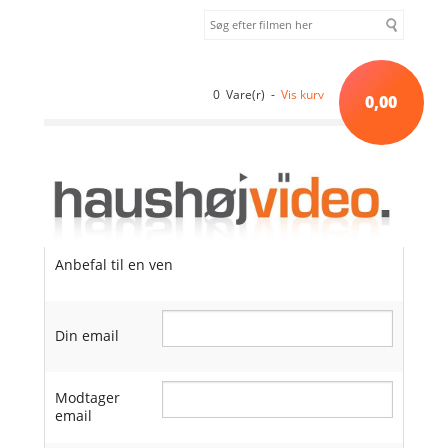
0 Vare(r) -
Vis kurv
0,00
Anbefal til en ven
Din email
Modtager
email