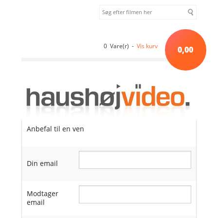
0 Vare(r) -
Vis kurv
0,00
Anbefal til en ven
Din email
Modtager
email